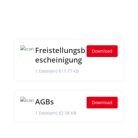
Freistellungsb
Download
escheinigung
1 Datei(en)
617.77 KB
AGBs
Download
1 Datei(en)
82.58 KB